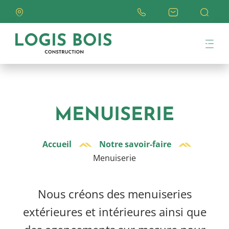
Me
NOTRE HISTOIRE
MENUISERIE
L’ENTREPRISE
Accueil
Notre savoir-faire
NOTRE SAVOIR-FAIRE
Menuiserie
SOLUTION EN KIT
Nous créons des menuiseries
MAISON PASSIVE
extérieures et intérieures ainsi que