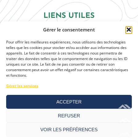
LIENS UTILES
Gérer le consentement
L’entreprise
Notre savoir-faire
Pour offrir les meilleures expériences, nous utilisons des technologies
telles que les cookies pour stocker et/ou accéder aux informations des
Solution en kit
appareils. Le fait de consentir à ces technologies nous permettra de
traiter des données telles que le comportement de navigation ou les ID
Demander un devis
uniques sur ce site. Le fait de ne pas consentir ou de retirer son
consentement peut avoir un effet négatif sur certaines caractéristiques
Nos labels
et fonctions.
Gérer les services
ACCEPTER
REFUSER
Contact
-
Plan du site
-
Mentions légales
-
Politique de confidentialité
-
VOIR LES PRÉFÉRENCES