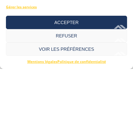
Gérer les services
ACCEPTER
REFUSER
VOIR LES PRÉFÉRENCES
Mentions légales
Politique de confidentialité
COORDONNÉES
105 Chem. du Dragon
43400 Le Chambon-sur-Lignon