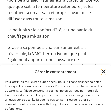
(pompe à chaleur) sur air extrait (avec un COP=5,
quelque soit la température extérieure ) et les
restituent à un air sain et propre, avant de le
diffuser dans toute la maison.
Le petit plus : le confort d’été, et une partie du
chauffage à mi- saison.
Grâce à sa pompe à chaleur sur air extrait
réversible, la VMC thermodynamique peut
également apporter une puissance de
rafraîchissement à votre maison via le réseau de
Gérer le consentement
ventilation.
Pour offrir les meilleures expériences, nous utilisons des technologies
Ainsi, la VMC thermodynamique fournit une
telles que les cookies pour stocker et/ou accéder aux informations des
puissance calorifique et frigorifique pour le
appareils. Le fait de consentir à ces technologies nous permettra de
traiter des données telles que le comportement de navigation ou les ID
maintien des conditions de confort à l’intérieur de
uniques sur ce site. Le fait de ne pas consentir ou de retirer son
la maison, tout en restant une solution écologique
consentement peut avoir un effet négatif sur certaines caractéristiques
basée sur une énergie renouvelable.
et fonctions.