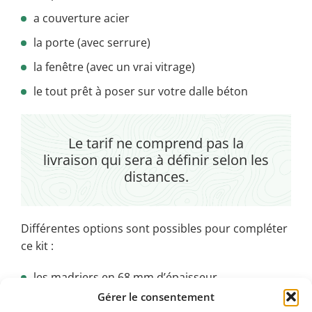
a couverture acier
la porte (avec serrure)
la fenêtre (avec un vrai vitrage)
le tout prêt à poser sur votre dalle béton
Le tarif ne comprend pas la
livraison qui sera à définir selon les
distances.
Différentes options sont possibles pour compléter
ce kit :
les madriers en 68 mm d’épaisseur
Gérer le consentement
le plancher par solivage bois à poser sur plots